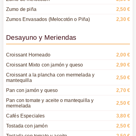
Zumo de piña
2,50 €
Zumos Envasados (Melocotón o Piña)
2,30 €
Desayuno y Meriendas
Croissant Horneado
2,00 €
Croissant Mixto con jamón y queso
2,90 €
Croissant a la plancha con mermelada y
2,50 €
mantequilla
Pan con jamón y queso
2,70 €
Pan con tomate y aceite o mantequilla y
2,50 €
mermelada
Cafés Especiales
3,80 €
Tostada con jamón
2,50 €
Tostada con tomate y aceite
2,50 €