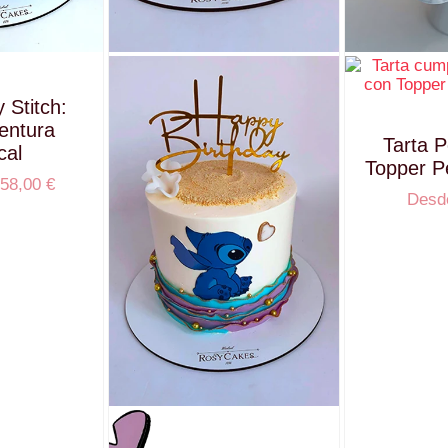
y Stitch:
entura
Tarta 
cal
Topper P
58,00
€
Des