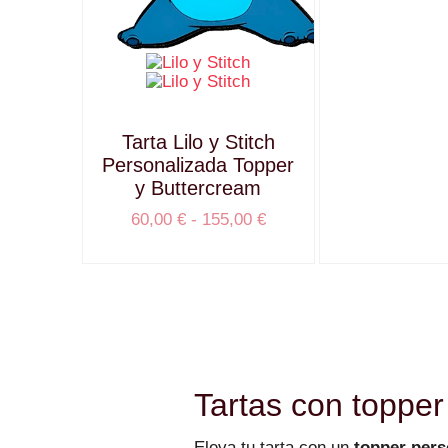
Tarta Lilo y Stitch
Personalizada Topper
y Buttercream
60,00
€
-
155,00
€
Tartas con toppe
Eleva tu tarta con un
topper pers