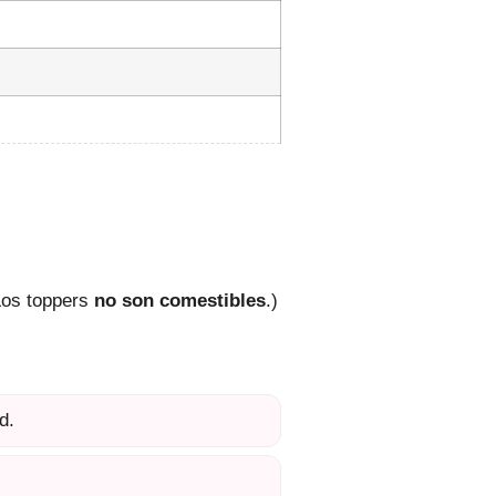
(Los toppers
no son comestibles
.)
d.