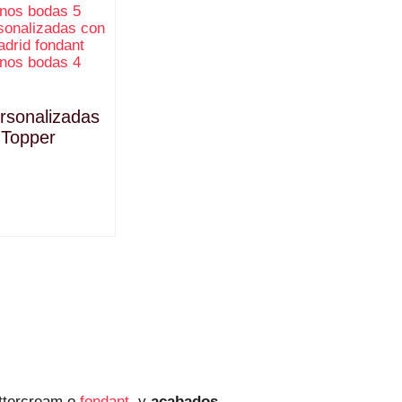
rsonalizadas
 Topper
uttercream o
fondant
, y
acabados