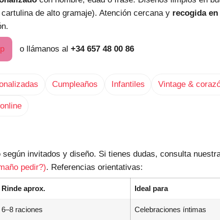
o, cartulina de alto gramaje). Atención cercana y
recogida en
ón.
pp
o llámanos al
+34 657 48 00 86
sonalizadas
Cumpleaños
Infantiles
Vintage & coraz
 online
 según invitados y diseño. Si tienes dudas, consulta nuestr
amaño pedir?)
. Referencias orientativas:
Rinde aprox.
Ideal para
6–8 raciones
Celebraciones íntimas