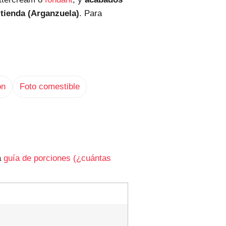
 tienda (Arganzuela)
. Para
ón
Foto comestible
a
guía de porciones (¿cuántas