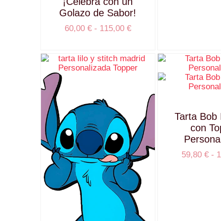
¡Celebra con un
Golazo de Sabor!
60,00
€
-
115,00
€
Tarta Bob
con To
Persona
59,80
€
-
1