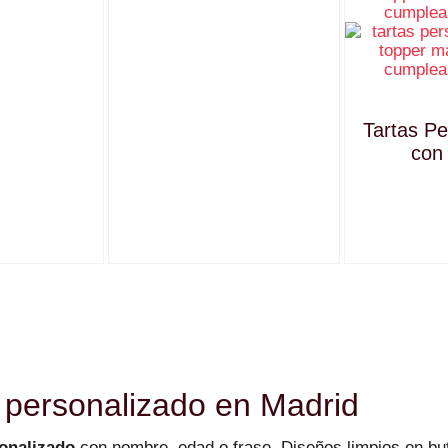
Tartas Pe
con
r personalizado en Madrid
onalizado
con nombre, edad o frase. Diseños limpios en b