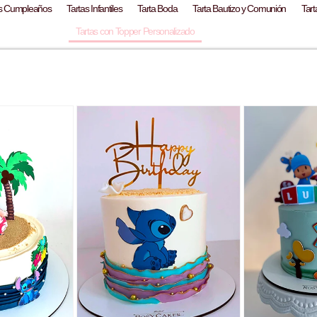
as Cumpleaños
Tartas Infantiles
Tarta Boda
Tarta Bautizo y Comunión
Tart
Tartas con Topper Personalizado