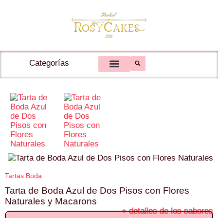
Categorías
Tartas Personalizadas
Tartas con Topper Personalizado
Tartas Cumpleaños
Tartas Fotos Comestibles
Tarta Bautizo y Comunión
Tartas Corazón y Tartas Vintage
Tartas 48 Horas
Tartas Boda
Tarta de Boda Azul de Dos Pisos con Flores
Naturales y Macarons
+ detalles de los sabores