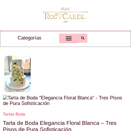
Categorías
Tartas Personalizadas
Tartas con Topper Personalizado
Tartas Cumpleaños
Tartas Fotos Comestibles
Tarta Bautizo y Comunión
Tartas Corazón y Tartas Vintage
Tartas 48 Horas
Tartas Boda
Tarta de Boda Elegancia Floral Blanca – Tres
Pisos de Pura Sofisticación