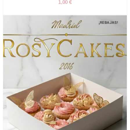
1,00
€
¡REBAJAS!