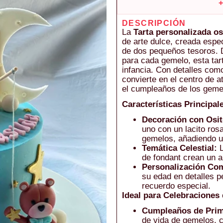
DESCRIPCIÓN
La
Tarta personalizada o
de arte dulce, creada espe
de dos pequeños tesoros. 
para cada gemelo, esta tart
infancia. Con detalles como
convierte en el centro de 
el cumpleaños de los geme
Características Principal
Decoración con Osit
uno con un lacito rosa
gemelos, añadiendo un
Temática Celestial:
L
de fondant crean un 
Personalización Com
su edad en detalles p
recuerdo especial.
Ideal para Celebraciones
Cumpleaños de Prim
de vida de gemelos, c