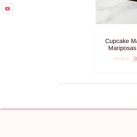
Cupcake Má
Mariposas
3
40,00
€