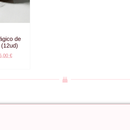
gico de
 (12ud)
6,00
€