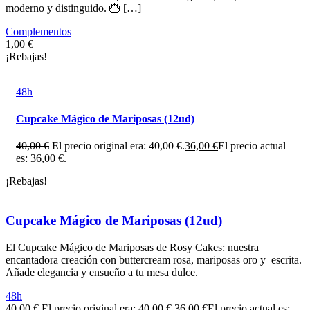
moderno y distinguido. 🎂 […]
Complementos
1,00
€
¡Rebajas!
48h
Cupcake Mágico de Mariposas (12ud)
40,00
€
El precio original era: 40,00 €.
36,00
€
El precio actual
es: 36,00 €.
¡Rebajas!
Cupcake Mágico de Mariposas (12ud)
El Cupcake Mágico de Mariposas de Rosy Cakes: nuestra
encantadora creación con buttercream rosa, mariposas oro y escrita.
Añade elegancia y ensueño a tu mesa dulce.
48h
40,00
€
El precio original era: 40,00 €.
36,00
€
El precio actual es: