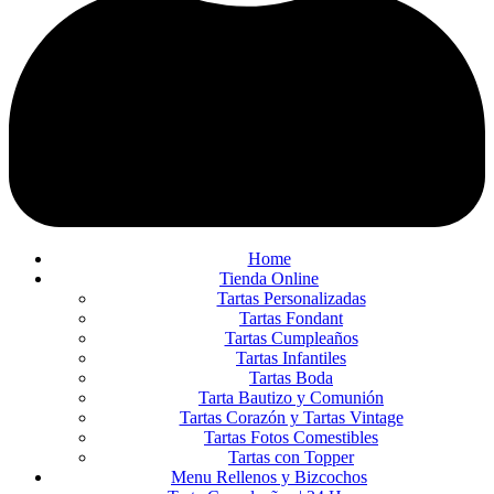
Home
Tienda Online
Tartas Personalizadas
Tartas Fondant
Tartas Cumpleaños
Tartas Infantiles
Tartas Boda
Tarta Bautizo y Comunión
Tartas Corazón y Tartas Vintage
Tartas Fotos Comestibles
Tartas con Topper
Menu Rellenos y Bizcochos